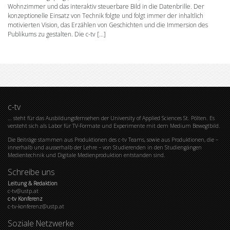
Wohnzimmer und das interaktiv steuerbare Bild in die Datenbrille. Der
konzeptionelle Einsatz von Technik folgte und folgt immer der inhaltlich
motivierten Vision, das Erzählen von Geschichten und die Immersion des
Publikums zu gestalten. Die c-tv […]
c-tv
… steht für das Ausbildungsfernsehen der University of Applied Sciences St. Pölten. Es
versteht sich als Labor für TV-Formate und Experimente mit dem Medium Bewegtbild.
Die Beiträge stammen aus Produktionen des c-tv Teams, sowie aus Produktionen, die –
innerhalb und ausserhalb der Lehre – von Studierenden in den Studiengängen
Medientechnik und Digitale Medienproduktion entstanden sind.
Schreibe uns
Leitung & Redaktion
c-tv@ustp.at
c-tv Konferenz
c-tv-konferenz@ustp.at
Soziale Netzwerke