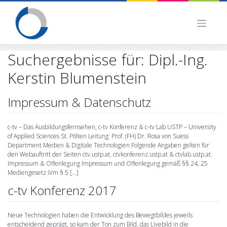
Skip
to
content
Suchergebnisse für:
Dipl.-Ing.
Kerstin Blumenstein
Impressum & Datenschutz
c-tv – Das Ausbildungsfernsehen, c-tv Konferenz & c-tv Lab USTP – University
of Applied Sciences St. Pölten Leitung: Prof. (FH) Dr. Rosa von Suess
Department Medien & Digitale Technologien Folgende Angaben gelten für
den Webauftritt der Seiten ctv.ustp.at, ctvkonferenz.ustp.at & ctvlab.ustp.at.
Impressum & Offenlegung Impressum und Offenlegung gemäß §§ 24, 25
Mediengesetz iVm § 5 […]
c-tv Konferenz 2017
Neue Technologien haben die Entwicklung des Bewegtbildes jeweils
entscheidend geprägt, so kam der Ton zum Bild, das Livebild in die