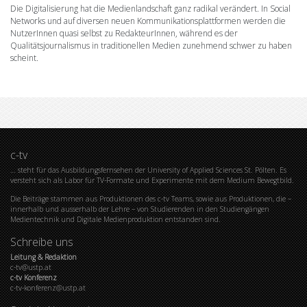
Die Digitalisierung hat die Medienlandschaft ganz radikal verändert. In Social
Networks und auf diversen neuen Kommunikationsplattformen werden die
NutzerInnen quasi selbst zu RedakteurInnen, während es der
Qualitätsjournalismus in traditionellen Medien zunehmend schwer zu haben
scheint.
c-tv
… steht für das Ausbildungsfernsehen der University of Applied Sciences St. Pölten. Es
versteht sich als Labor für TV-Formate und Experimente mit dem Medium Bewegtbild.
Die Beiträge stammen aus Produktionen des c-tv Teams, sowie aus Produktionen, die –
innerhalb und ausserhalb der Lehre – von Studierenden in den Studiengängen
Medientechnik und Digitale Medienproduktion entstanden sind.
Schreibe uns
Leitung & Redaktion
c-tv@ustp.at
c-tv Konferenz
c-tv-konferenz@ustp.at