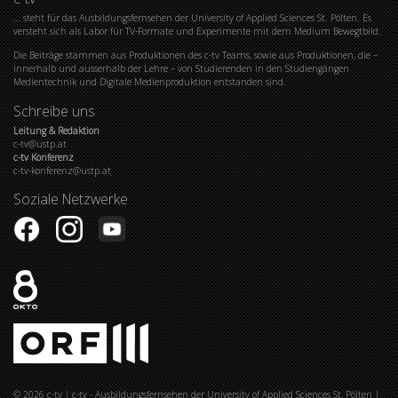
… steht für das Ausbildungsfernsehen der University of Applied Sciences St. Pölten. Es
versteht sich als Labor für TV-Formate und Experimente mit dem Medium Bewegtbild.
Die Beiträge stammen aus Produktionen des c-tv Teams, sowie aus Produktionen, die –
innerhalb und ausserhalb der Lehre – von Studierenden in den Studiengängen
Medientechnik und Digitale Medienproduktion entstanden sind.
Schreibe uns
Leitung & Redaktion
c-tv@ustp.at
c-tv Konferenz
c-tv-konferenz@ustp.at
Soziale Netzwerke
© 2026
c-tv
|
c-tv - Ausbildungsfernsehen der University of Applied Sciences St. Pölten
|