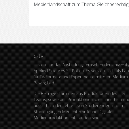
Medienlandschaft zum Thema Gleichberechtigun
c-tv
… steht für das Ausbildungsfernsehen der University
Applied Sciences St. Pölten. Es versteht sich als La
für TV-Formate und Experimente mit dem Medium
Bewegtbild.
Die Beiträge stammen aus Produktionen des c-tv
Teams, sowie aus Produktionen, die – innerhalb un
ausserhalb der Lehre – von Studierenden in den
Studiengängen Medientechnik und Digitale
Medienproduktion entstanden sind.