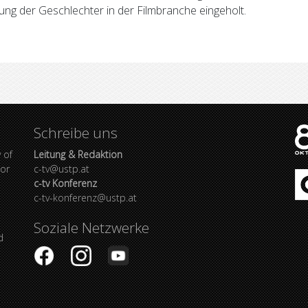
g der Geschlechter in der Filmbranche eingeholt.
Schreibe uns
 of
Leitung & Redaktion
bor
c-tv@ustp.at
c-tv Konferenz
c-tv-konferenz@ustp.at
Soziale Netzwerke
d