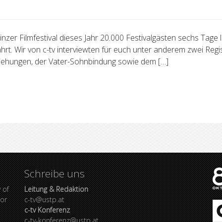
nzer Filmfestival dieses Jahr 20.000 Festivalgästen sechs Tag
währt. Wir von c-tv interviewten für euch unter anderem zwei R
eziehungen, der Vater-Sohnbindung sowie dem […]
Schreibe uns
 of
Leitung & Redaktion
bor
c-tv@ustp.at
c-tv Konferenz
c-tv-konferenz@ustp.at