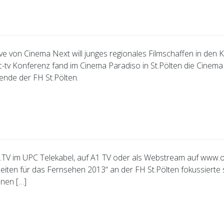
tive von Cinema Next will junges regionales Filmschaffen in den 
-tv Konferenz fand im Cinema Paradiso in St.Pölten die Cinema 
nde der FH St.Pölten.
O.TV im UPC Telekabel, auf A1 TV oder als Webstream auf www.okt
iten für das Fernsehen 2013“ an der FH St.Pölten fokussierte s
nnen […]