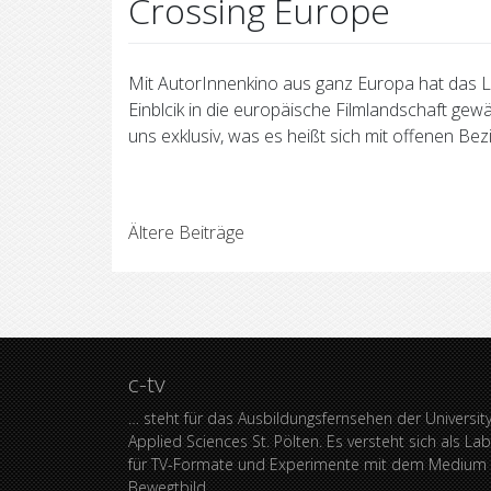
Crossing Europe
Mit AutorInnenkino aus ganz Europa hat das Li
Einblcik in die europäische Filmlandschaft ge
uns exklusiv, was es heißt sich mit offenen B
Beitragsnavigation
Ältere Beiträge
c-tv
… steht für das Ausbildungsfernsehen der University
Applied Sciences St. Pölten. Es versteht sich als La
für TV-Formate und Experimente mit dem Medium
Bewegtbild.