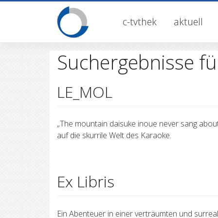
Skip
to
c-tvthek
aktuell
content
Suchergebnisse fü
LE_MOL
„The mountain daisuke inoue never sang about
auf die skurrile Welt des Karaoke.
Ex Libris
Ein Abenteuer in einer verträumten und surre