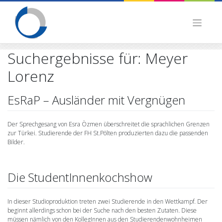
Skip
to
content
Suchergebnisse für:
Meyer
Lorenz
EsRaP – Ausländer mit Vergnügen
Der Sprechgesang von Esra Özmen überschreitet die sprachlichen Grenzen
zur Türkei. Studierende der FH St.Pölten produzierten dazu die passenden
Bilder.
Die StudentInnenkochshow
In dieser Studioproduktion treten zwei Studierende in den Wettkampf. Der
beginnt allerdings schon bei der Suche nach den besten Zutaten. Diese
müssen nämlich von den KollegInnen aus den Studierendenwohnheimen