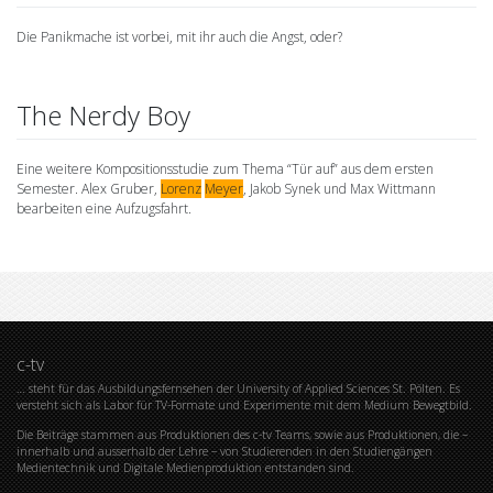
Die Panikmache ist vorbei, mit ihr auch die Angst, oder?
The Nerdy Boy
Eine weitere Kompositionsstudie zum Thema “Tür auf” aus dem ersten
Semester. Alex Gruber,
Lorenz
Meyer
, Jakob Synek und Max Wittmann
bearbeiten eine Aufzugsfahrt.
c-tv
… steht für das Ausbildungsfernsehen der University of Applied Sciences St. Pölten. Es
versteht sich als Labor für TV-Formate und Experimente mit dem Medium Bewegtbild.
Die Beiträge stammen aus Produktionen des c-tv Teams, sowie aus Produktionen, die –
innerhalb und ausserhalb der Lehre – von Studierenden in den Studiengängen
Medientechnik und Digitale Medienproduktion entstanden sind.