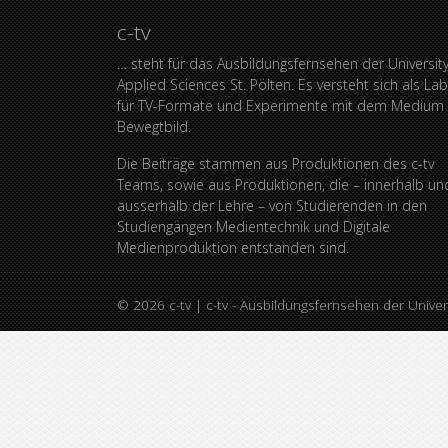
c-tv
… steht für das Ausbildungsfernsehen der University
Applied Sciences St. Pölten. Es versteht sich als La
für TV-Formate und Experimente mit dem Medium
Bewegtbild.
Die Beiträge stammen aus Produktionen des c-tv
Teams, sowie aus Produktionen, die – innerhalb un
ausserhalb der Lehre – von Studierenden in den
Studiengängen Medientechnik und Digitale
Medienproduktion entstanden sind.
© 2026
c-tv
|
c-tv - Ausbildungsfernsehen der Univer