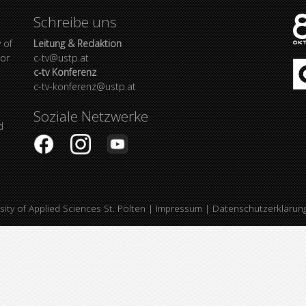
Schreibe uns
 of
Leitung & Redaktion
bor
c-tv@ustp.at
c-tv Konferenz
c-tv-konferenz@ustp.at
Soziale Netzwerke
d
sity of Applied Sciences St. Pölten
|
Impressum
|
Datenschutzerklärun