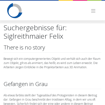
Skip
to
content
Suchergebnisse für:
Siglreithmaier Felix
There is no story
Bewegt sich ein computergeneriertes Objekt und verhält sich auch der Raum
zum Objekt, gilt es als animiert, das heißt, es wird zum Leben erweckt. Die
Arbeiten zeigen Einblicke in die Projektarbeiten aus 3D Animation.
Gefangen in Grau
Als etwas farblos stellt der Tagesablauf des Protagonisten in diesem Beitrag
dar. Gefangen in Grau beschreibt den trostlosen Alltag, in dem wir uns oft
bewegen. Sicherlich findet sich der eine oder andere in diesem Beitrag