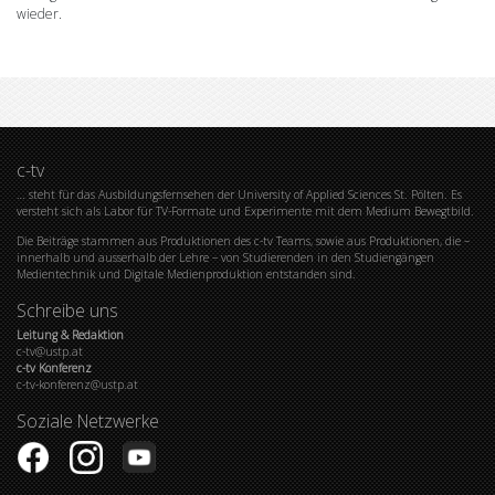
wieder.
c-tv
… steht für das Ausbildungsfernsehen der University of Applied Sciences St. Pölten. Es
versteht sich als Labor für TV-Formate und Experimente mit dem Medium Bewegtbild.
Die Beiträge stammen aus Produktionen des c-tv Teams, sowie aus Produktionen, die –
innerhalb und ausserhalb der Lehre – von Studierenden in den Studiengängen
Medientechnik und Digitale Medienproduktion entstanden sind.
Schreibe uns
Leitung & Redaktion
c-tv@ustp.at
c-tv Konferenz
c-tv-konferenz@ustp.at
Soziale Netzwerke