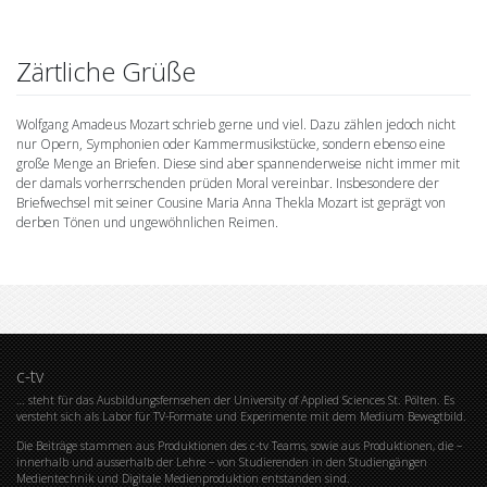
Zärtliche Grüße
Wolfgang Amadeus Mozart schrieb gerne und viel. Dazu zählen jedoch nicht
nur Opern, Symphonien oder Kammermusikstücke, sondern ebenso eine
große Menge an Briefen. Diese sind aber spannenderweise nicht immer mit
der damals vorherrschenden prüden Moral vereinbar. Insbesondere der
Briefwechsel mit seiner Cousine Maria Anna Thekla Mozart ist geprägt von
derben Tönen und ungewöhnlichen Reimen.
c-tv
… steht für das Ausbildungsfernsehen der University of Applied Sciences St. Pölten. Es
versteht sich als Labor für TV-Formate und Experimente mit dem Medium Bewegtbild.
Die Beiträge stammen aus Produktionen des c-tv Teams, sowie aus Produktionen, die –
innerhalb und ausserhalb der Lehre – von Studierenden in den Studiengängen
Medientechnik und Digitale Medienproduktion entstanden sind.