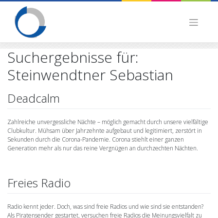
Skip
to
content
Suchergebnisse für:
Steinwendtner Sebastian
Deadcalm
Zahlreiche unvergessliche Nächte – möglich gemacht durch unsere vielfältige
Clubkultur. Mühsam über Jahrzehnte aufgebaut und legitimiert, zerstört in
Sekunden durch die Corona-Pandemie. Corona stiehlt einer ganzen
Generation mehr als nur das reine Vergnügen an durchzechten Nächten.
Freies Radio
Radio kennt jeder. Doch, was sind freie Radios und wie sind sie entstanden?
Als Piratensender gestartet, versuchen freie Radios die Meinungsvielfalt zu