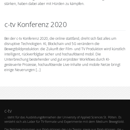
stärken, haben dabei aber mit Hürden zu kämpfen.
c-tv Konferenz 2020
Bei der c-tv Konferenz 2020, die online stattfand, dreht sich fast alles um
disruptive Technologien. KI, Blockchain und 5G verändern die
Bewegtbildproduktion: die Zukunft der Film- und TV Produktion wird künstlich
intelligent, rückverfolgbar sicher und hochauflösend mobil. Die
Unterbrechung bestehender und gut erprobter Workflows durch KI-
gesteuerte Prozesse, hochauflösende Live-Inhalte und mobile Netze bringt
einige Neuerungen […]
c-tv
… steht für das Ausbildungsfernsehen der University of Applied Sciences St. Pölten. Es
versteht sich als Labor für TV-Formate und Experimente mit dem Medium Bewegtbild.
Die Beiträge stammen aus Produktionen des c-tv Teams, sowie aus Produktionen, die –