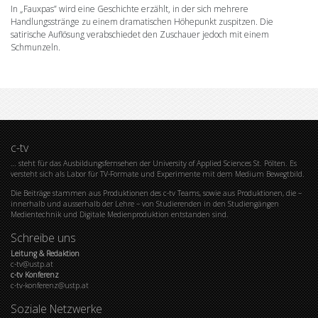
In „Fauxpas” wird eine Geschichte erzählt, in der sich mehrere
Handlungsstränge zu einem dramatischen Höhepunkt zuspitzen. Die
satirische Auflösung verabschiedet den Zuschauer jedoch mit einem
Schmunzeln.
c-tv
… steht für das Ausbildungsfernsehen der University of Applied Sciences St. Pölten. Es
versteht sich als Labor für TV-Formate und Experimente mit dem Medium Bewegtbild.
Die Beiträge stammen aus Produktionen des c-tv Teams, sowie aus Produktionen, die –
innerhalb und ausserhalb der Lehre – von Studierenden in den Studiengängen
Medientechnik und Digitale Medienproduktion entstanden sind.
Schreibe uns
Leitung & Redaktion
c-tv@ustp.at
c-tv Konferenz
c-tv-konferenz@ustp.at
Soziale Netzwerke