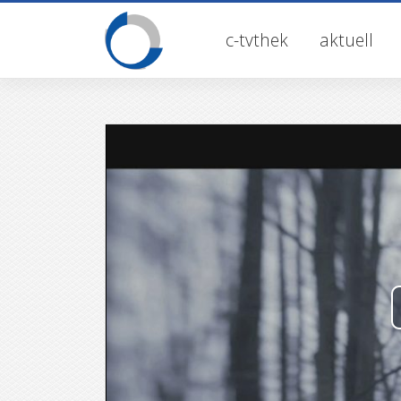
Skip
to
c-tvthek
aktuell
content