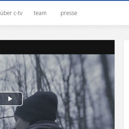
über c-tv
team
presse
P
l