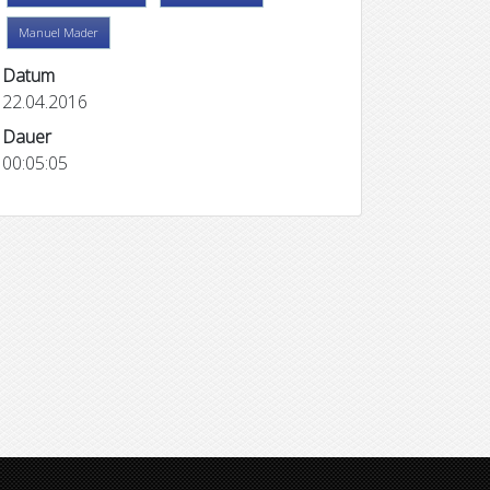
Manuel Mader
Datum
22.04.2016
Dauer
00:05:05
Impressions
Bilder zum Hören