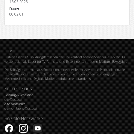
16.05.2023
Dauer
00:02:01
c-tv
… steht für das Ausbildungsfernsehen der University of Applied Sciences St. Pölten. Es
versteht sich als Labor für TV-Formate und Experimente mit dem Medium Bewegtbild.
Die Beiträge stammen aus Produktionen des c-tv Teams, sowie aus Produktionen, die –
innerhalb und ausserhalb der Lehre – von Studierenden in den Studiengängen
Medientechnik und Digitale Medienproduktion entstanden sind.
Schreibe uns
Leitung & Redaktion
c-tv@ustp.at
c-tv Konferenz
c-tv-konferenz@ustp.at
Soziale Netzwerke