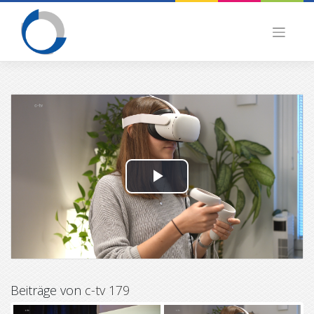
Skip
to
content
P
l
a
y
Beiträge von
c-tv 179