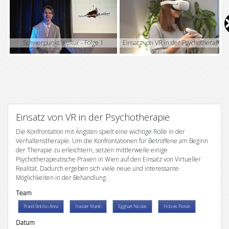
V
i
Schwerpunkt: Kultur - Folge 1
Einsatz von VR in der Psychotherapie
d
e
o
Einsatz von VR in der Psychotherapie
Die Konfrontation mit Ängsten spielt eine wichtige Rolle in der
Verhaltenstherapie. Um die Konfrontationen für Betroffene am Beginn
der Therapie zu erleichtern, setzen mittlerweile einige
Psychotherapeutische Praxen in Wien auf den Einsatz von Virtueller
Realität. Dadurch ergeben sich viele neue und interessante
Möglichkeiten in der Behandlung.
Team
Prand-Stritzko Anna
Hassler Martin
Egghart Nicolas
Holzeis Florian
Datum