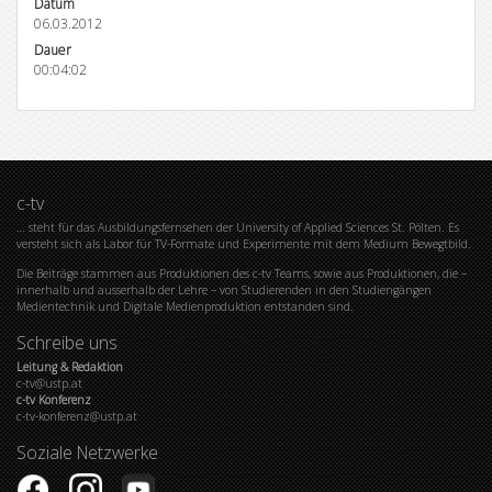
Datum
06.03.2012
Dauer
00:04:02
c-tv
… steht für das Ausbildungsfernsehen der University of Applied Sciences St. Pölten. Es
versteht sich als Labor für TV-Formate und Experimente mit dem Medium Bewegtbild.
Die Beiträge stammen aus Produktionen des c-tv Teams, sowie aus Produktionen, die –
innerhalb und ausserhalb der Lehre – von Studierenden in den Studiengängen
Medientechnik und Digitale Medienproduktion entstanden sind.
Schreibe uns
Leitung & Redaktion
c-tv@ustp.at
c-tv Konferenz
c-tv-konferenz@ustp.at
Soziale Netzwerke