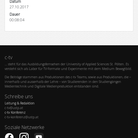
Datum
27.10.2017
Dauer
00:08:04
c-tv
… steht für das Ausbildungsfernsehen der University of Applied Sciences St. Pölten. Es
versteht sich als Labor für TV-Formate und Experimente mit dem Medium Bewegtbild.
Die Beiträge stammen aus Produktionen des c-tv Teams, sowie aus Produktionen, die –
innerhalb und ausserhalb der Lehre – von Studierenden in den Studiengängen
Medientechnik und Digitale Medienproduktion entstanden sind.
Schreibe uns
Leitung & Redaktion
c-tv@ustp.at
c-tv Konferenz
c-tv-konferenz@ustp.at
Soziale Netzwerke