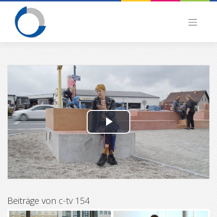
Skip
to
content
P
l
a
y
Beiträge von
c-tv 154