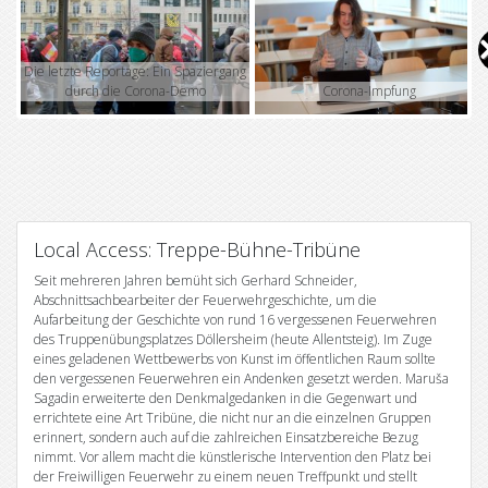
V
i
Die letzte Reportage: Ein Spaziergang
durch die Corona-Demo
Corona-Impfung
d
e
o
Local Access: Treppe-Bühne-Tribüne
Seit mehreren Jahren bemüht sich Gerhard Schneider,
Abschnittsachbearbeiter der Feuerwehrgeschichte, um die
Aufarbeitung der Geschichte von rund 16 vergessenen Feuerwehren
des Truppenübungsplatzes Döllersheim (heute Allentsteig). Im Zuge
eines geladenen Wettbewerbs von Kunst im öffentlichen Raum sollte
den vergessenen Feuerwehren ein Andenken gesetzt werden. Maruša
Sagadin erweiterte den Denkmalgedanken in die Gegenwart und
errichtete eine Art Tribüne, die nicht nur an die einzelnen Gruppen
erinnert, sondern auch auf die zahlreichen Einsatzbereiche Bezug
nimmt. Vor allem macht die künstlerische Intervention den Platz bei
der Freiwilligen Feuerwehr zu einem neuen Treffpunkt und stellt