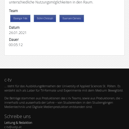
unterschiedliche Nutzungsmöglichkeiten in den Raum.
Team
Blasinger Felix
Böhm Christoph
Baumann Clemens
Datum
26.01.2021
Dauer
00:05:12
c-tv
… steht für das Ausbildungsfernsehen der University of Applied Sciences St. Pölten. Es
versteht sich als Labor für TV-Formate und Experimente mit dem Medium Bewegtbild.
Die Beiträge stammen aus Produktionen des c-tv Teams, sowie aus Produktionen, die –
innerhalb und ausserhalb der Lehre – von Studierenden in den Studiengängen
Medientechnik und Digitale Medienproduktion entstanden sind.
Schreibe uns
Leitung & Redaktion
c-tv@ustp.at