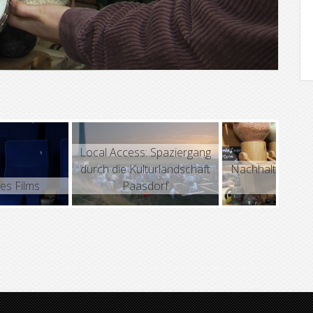
a
y
V
i
d
Local Access: Spaziergang
e
durch die Kulturlandschaft
Nachhaltig Einkau
es Films
Paasdorf
Pölten
o