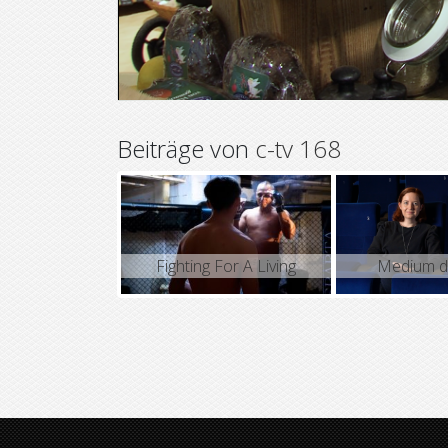
Beiträge von
c-tv 168
Fighting For A Living
Medium d