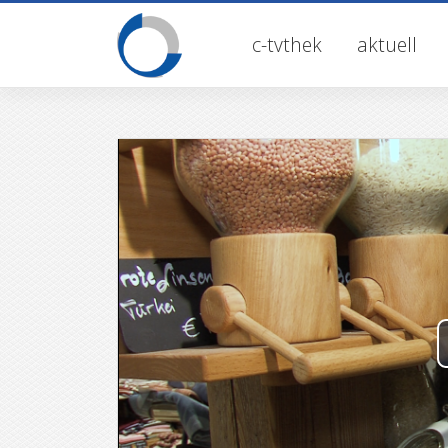
Skip
to
c-tvthek
aktuell
content