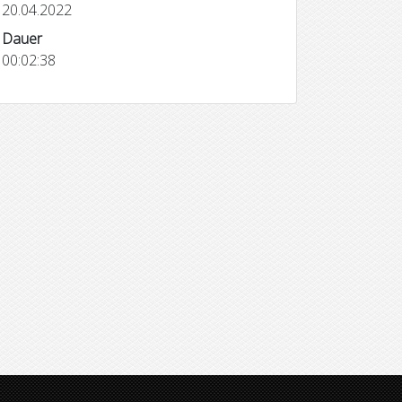
20.04.2022
Dauer
00:02:38
Playing “Come Together” on
fen in St.
rubber band, shoebox & a
pen