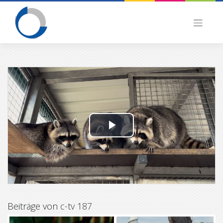
Skip
to
content
P
l
a
y
Beiträge von
c-tv 187