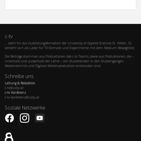
c-tv
… steht für das Ausbildungsfernsehen der University of Applied Sciences St. Pölten. Es
versteht sich als Labor für TV-Formate und Experimente mit dem Medium Bewegtbild.
Die Beiträge stammen aus Produktionen des c-tv Teams, sowie aus Produktionen, die –
innerhalb und ausserhalb der Lehre – von Studierenden in den Studiengängen
Medientechnik und Digitale Medienproduktion entstanden sind.
Schreibe uns
Leitung & Redaktion
c-tv@ustp.at
c-tv Konferenz
c-tv-konferenz@ustp.at
Soziale Netzwerke