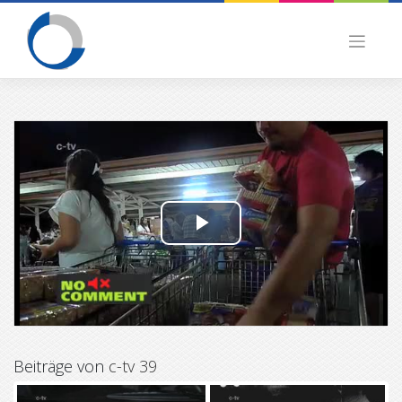
Skip
to
content
P
l
a
y
Beiträge von
c-tv 39