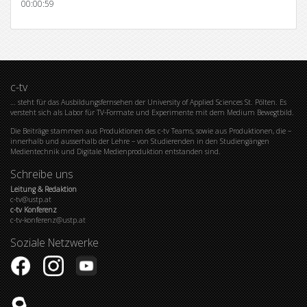
00:00:59
c-tv
… steht für das Ausbildungsfernsehen der University of Applied Sciences St. Pölten. Es
versteht sich als Labor für TV-Formate und Experimente mit dem Medium Bewegtbild.
Die Beiträge stammen aus Produktionen des c-tv Teams, sowie aus Produktionen, die –
innerhalb und ausserhalb der Lehre – von Studierenden in den Studiengängen
Medientechnik und Digitale Medienproduktion entstanden sind.
Schreibe uns
Leitung & Redaktion
c-tv@ustp.at
c-tv Konferenz
c-tv-konferenz@ustp.at
Soziale Netzwerke