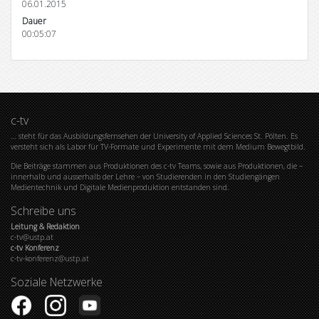
06.01.2015
Dauer
00:05:07
c-tv
… steht für das Ausbildungsfernsehen der University of Applied Sciences St. Pölten. Es
versteht sich als Labor für TV-Formate und Experimente mit dem Medium Bewegtbild.
Die Beiträge stammen aus Produktionen des c-tv Teams, sowie aus Produktionen, die –
innerhalb und ausserhalb der Lehre – von Studierenden in den Studiengängen
Medientechnik und Digitale Medienproduktion entstanden sind.
Schreibe uns
Leitung & Redaktion
c-tv@ustp.at
c-tv Konferenz
c-tv-konferenz@ustp.at
Soziale Netzwerke