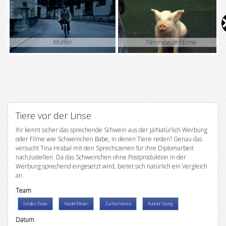
V
i
Mutter
Tiere vor der Linse
d
e
o
Tiere vor der Linse
Ihr kennt sicher das sprechende Schwein aus der Ja!Natürlich Werbung
oder Filme wie Schweinchen Babe, in denen Tiere reden? Genau das
versucht Tina Hrabal mit den Sprechszenen für ihre Diplomarbeit
nachzustellen. Da das Schweinchen ohne Postproduktion in der
Werbung sprechend eingesetzt wird, bietet sich natürlich ein Vergleich
an.
Team
Schalko Beate
Kandel Miriam
Zuchna Verena
Kuntner Georg
Datum