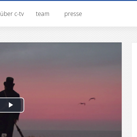
über c-tv
team
presse
P
l