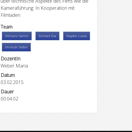
über technische Aspekte des Films wie die
Kameraführung.
In Kooperation mit
Filmladen.
Team
Altmann Samin
Schneck Eva
Hayden Lukas
Imnitzer Stefan
DozentIn
Weber Maria
Datum
ll
Sounds of Grand Piano
Samba Pa T
03.02.2015
Dauer
00:04:02