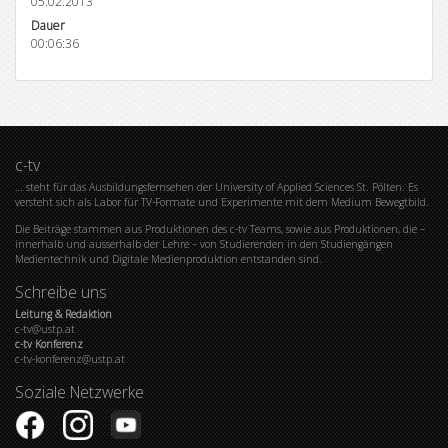
05.02.2013
Dauer
00:06:36
c-tv
… steht für das Ausbildungsfernsehen der University of Applied Sciences St. Pölten. Es
versteht sich als Labor für TV-Formate und Experimente mit dem Medium Bewegtbild.
Die Beiträge stammen aus Produktionen des c-tv Teams, sowie aus Produktionen, die –
innerhalb und ausserhalb der Lehre – von Studierenden in den Studiengängen
Medientechnik und Digitale Medienproduktion entstanden sind.
Schreibe uns
Leitung & Redaktion
c-tv@ustp.at
c-tv Konferenz
c-tv-konferenz@ustp.at
Soziale Netzwerke