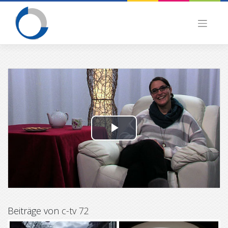
Skip
to
content
P
l
a
y
Beiträge von
c-tv 72