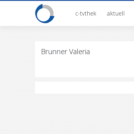
Skip
to
c-tvthek
aktuell
content
Brunner Valeria