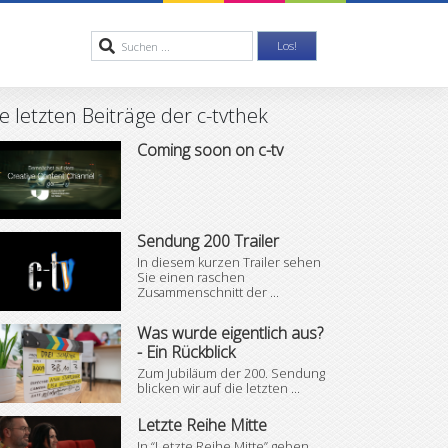
e letzten Beiträge der c-tvthek
Coming soon on c-tv
Sendung 200 Trailer
In diesem kurzen Trailer sehen
Sie einen raschen
Zusammenschnitt der ...
Was wurde eigentlich aus?
- Ein Rückblick
Zum Jubiläum der 200. Sendung
blicken wir auf die letzten ...
Letzte Reihe Mitte
In “Letzte Reihe Mitte” geben