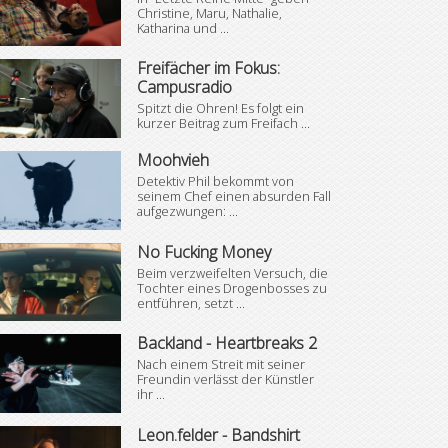
Christine, Maru, Nathalie,
Katharina und ...
Freifächer im Fokus:
Campusradio
Spitzt die Ohren! Es folgt ein
kurzer Beitrag zum Freifach ...
Moohvieh
Detektiv Phil bekommt von
seinem Chef einen absurden Fall
aufgezwungen: ...
No Fucking Money
Beim verzweifelten Versuch, die
Tochter eines Drogenbosses zu
entführen, setzt ...
Backland - Heartbreaks 2
Nach einem Streit mit seiner
Freundin verlässt der Künstler
ihr ...
Leon.felder - Bandshirt