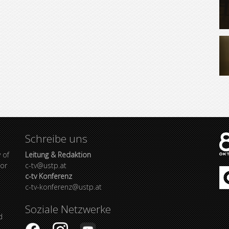
Schreibe uns
 of
Leitung & Redaktion
bor
c-tv@ustp.at
c-tv Konferenz
c-tv-konferenz@ustp.at
Soziale Netzwerke
d