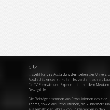
c-tv
… steht für das Ausbildungsfernsehen der University
Applied Sciences St. Pölten. Es versteht sich als La
für TV-Formate und Experimente mit dem Medium
Bewegtbild.
Die Beiträge stammen aus Produktionen des c-tv
Teams, sowie aus Produktionen, die – innerhalb un
ausserhalb der Lehre – von Studierenden in den