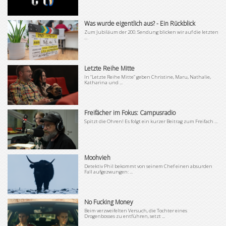
Was wurde eigentlich aus? - Ein Rückblick
Zum Jubiläum der 200. Sendung blicken wir auf die letzten
...
Letzte Reihe Mitte
In “Letzte Reihe Mitte” geben Christine, Maru, Nathalie,
Katharina und ...
Freifächer im Fokus: Campusradio
Spitzt die Ohren! Es folgt ein kurzer Beitrag zum Freifach ...
Moohvieh
Detektiv Phil bekommt von seinem Chef einen absurden
Fall aufgezwungen: ...
No Fucking Money
Beim verzweifelten Versuch, die Tochter eines
Drogenbosses zu entführen, setzt ...