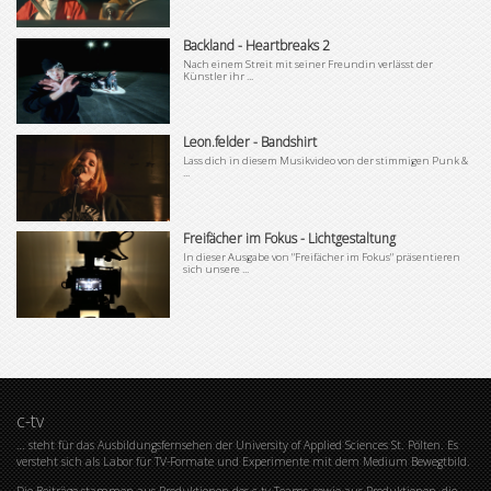
Backland - Heartbreaks 2
Nach einem Streit mit seiner Freundin verlässt der
Künstler ihr ...
Leon.felder - Bandshirt
Lass dich in diesem Musikvideo von der stimmigen Punk &
...
Freifächer im Fokus - Lichtgestaltung
In dieser Ausgabe von "Freifächer im Fokus" präsentieren
sich unsere ...
c-tv
… steht für das Ausbildungsfernsehen der University of Applied Sciences St. Pölten. Es
versteht sich als Labor für TV-Formate und Experimente mit dem Medium Bewegtbild.
Die Beiträge stammen aus Produktionen des c-tv Teams, sowie aus Produktionen, die –