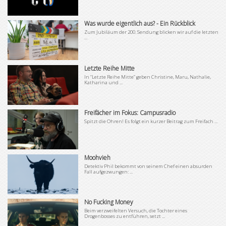
Was wurde eigentlich aus? - Ein Rückblick
Zum Jubiläum der 200. Sendung blicken wir auf die letzten
...
Letzte Reihe Mitte
In “Letzte Reihe Mitte” geben Christine, Maru, Nathalie,
Katharina und ...
Freifächer im Fokus: Campusradio
Spitzt die Ohren! Es folgt ein kurzer Beitrag zum Freifach ...
Moohvieh
Detektiv Phil bekommt von seinem Chef einen absurden
Fall aufgezwungen: ...
No Fucking Money
Beim verzweifelten Versuch, die Tochter eines
Drogenbosses zu entführen, setzt ...