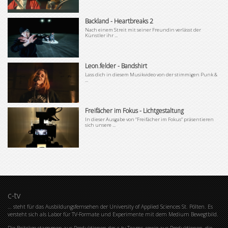
Backland - Heartbreaks 2
Nach einem Streit mit seiner Freundin verlässt der
Künstler ihr ...
Leon.felder - Bandshirt
Lass dich in diesem Musikvideo von der stimmigen Punk &
...
Freifächer im Fokus - Lichtgestaltung
In dieser Ausgabe von "Freifächer im Fokus" präsentieren
sich unsere ...
c-tv
… steht für das Ausbildungsfernsehen der University of Applied Sciences St. Pölten. Es
versteht sich als Labor für TV-Formate und Experimente mit dem Medium Bewegtbild.
Die Beiträge stammen aus Produktionen des c-tv Teams, sowie aus Produktionen, die –