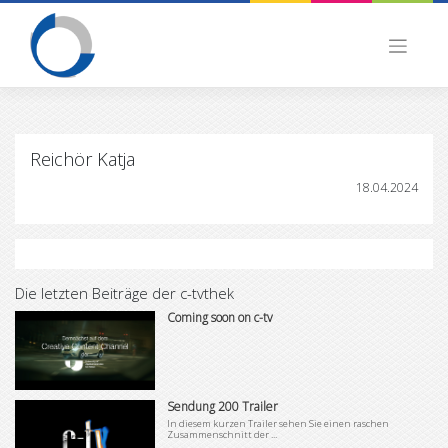
Skip
to
content
Reichör Katja
18.04.2024
Die letzten Beiträge der c-tvthek
Coming soon on c-tv
Sendung 200 Trailer
In diesem kurzen Trailer sehen Sie einen raschen
Zusammenschnitt der ...