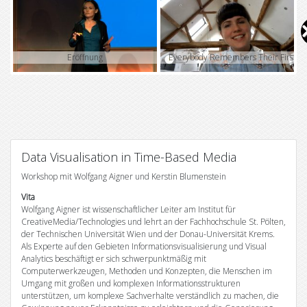
V
i
Eröffnung
Everybody Remembers Their First
d
e
o
Data Visualisation in Time-Based Media
Workshop mit Wolfgang Aigner und Kerstin Blumenstein
Vita
Wolfgang Aigner ist wissenschaftlicher Leiter am Institut für
CreativeMedia/Technologies und lehrt an der Fachhochschule St. Pölten,
der Technischen Universität Wien und der Donau-Universität Krems.
Als Experte auf den Gebieten Informationsvisualisierung und Visual
Analytics beschäftigt er sich schwerpunktmäßig mit
Computerwerkzeugen, Methoden und Konzepten, die Menschen im
Umgang mit großen und komplexen Informationsstrukturen
unterstützen, um komplexe Sachverhalte verständlich zu machen, die