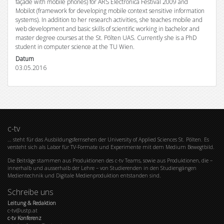
façade with mobile phones) for ARS Electronica Festival 2009 and
Mobilot (framework for developing mobile context sensitive information
systems). In addition to her research activities, she teaches mobile and
web development and basic skills of scientific working in bachelor and
master degree courses at the St. Pölten UAS. Currently she is a PhD
student in computer science at the TU Wien.
Datum
03.05.2016
c-tv
… steht für das Ausbildungsfernsehen der University of Applied Sciences St. Pölten. Es
versteht sich als Labor für TV-Formate und Experimente mit dem Medium Bewegtbild.
Die Beiträge stammen aus Produktionen des c-tv Teams, sowie aus Produktionen, die –
innerhalb und ausserhalb der Lehre – von Studierenden in den Studiengängen
Medientechnik und Digitale Medienproduktion entstanden sind.
Schreibe uns
Leitung & Redaktion
c-tv@ustp.at
c-tv Konferenz