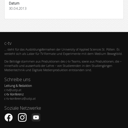
Datum
30.04.2013
c-tv
… steht für das Ausbildungsfernsehen der University of Applied Sciences St. Pölten. Es
versteht sich als Labor für TV-Formate und Experimente mit dem Medium Bewegtbild.
Die Beiträge stammen aus Produktionen des c-tv Teams, sowie aus Produktionen, die –
innerhalb und ausserhalb der Lehre – von Studierenden in den Studiengängen
Medientechnik und Digitale Medienproduktion entstanden sind.
Schreibe uns
Leitung & Redaktion
c-tv@ustp.at
c-tv Konferenz
c-tv-konferenz@ustp.at
Soziale Netzwerke