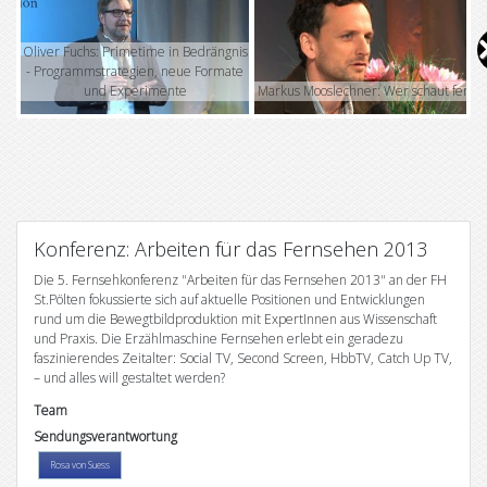
V
i
Oliver Fuchs: Primetime in Bedrängnis
- Programmstrategien, neue Formate
und Experimente
Markus Mooslechner: Wer schaut fern?
d
e
o
Konferenz: Arbeiten für das Fernsehen 2013
Die 5. Fernsehkonferenz "Arbeiten für das Fernsehen 2013" an der FH
St.Pölten fokussierte sich auf aktuelle Positionen und Entwicklungen
rund um die Bewegtbildproduktion mit ExpertInnen aus Wissenschaft
und Praxis. Die Erzählmaschine Fernsehen erlebt ein geradezu
faszinierendes Zeitalter: Social TV, Second Screen, HbbTV, Catch Up TV,
– und alles will gestaltet werden?
Team
Sendungsverantwortung
Rosa von Suess