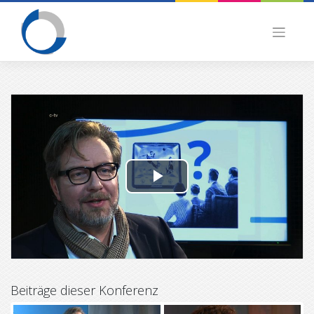
Skip
to
content
P
l
a
y
Beiträge dieser Konferenz