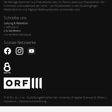
Die Beiträge stammen aus Produktionen des c-tv Teams, sowie aus Produktionen, die –
innerhalb und ausserhalb der Lehre – von Studierenden in den Studiengängen
Medientechnik und Digitale Medienproduktion entstanden sind.
Schreibe uns
Leitung & Redaktion
c-tv@ustp.at
c-tv Konferenz
c-tv-konferenz@ustp.at
Soziale Netzwerke
© 2026
c-tv
|
c-tv - Ausbildungsfernsehen der University of Applied Sciences St. Pölten
|
Impressum
|
Datenschutzerklärung