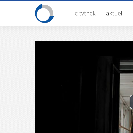
Skip
to
c-tvthek
aktuell
content