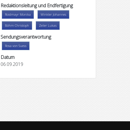
Redaktionsleitung und Endfertigung
Roidmayr Monika
Winkler Johannes
Böhm Christoph
Zeiler Lukas
Sendungsverantwortung
Rosa von Suess
Datum
06.09.2019
iel
Aletheia 528
Static Noise