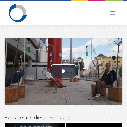
Skip
to
content
P
l
a
y
Beiträge aus dieser Sendung