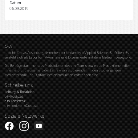
Datum
06.09.2019
c-tv
… steht für das Ausbildungsfernsehen der University of Applied Sciences St. Pölten. Es
versteht sich als Labor für TV-Formate und Experimente mit dem Medium Bewegtbild.
Die Beiträge stammen aus Produktionen des c-tv Teams, sowie aus Produktionen, die –
innerhalb und ausserhalb der Lehre – von Studierenden in den Studiengängen
Medientechnik und Digitale Medienproduktion entstanden sind.
Schreibe uns
Leitung & Redaktion
c-tv@ustp.at
c-tv Konferenz
c-tv-konferenz@ustp.at
Soziale Netzwerke