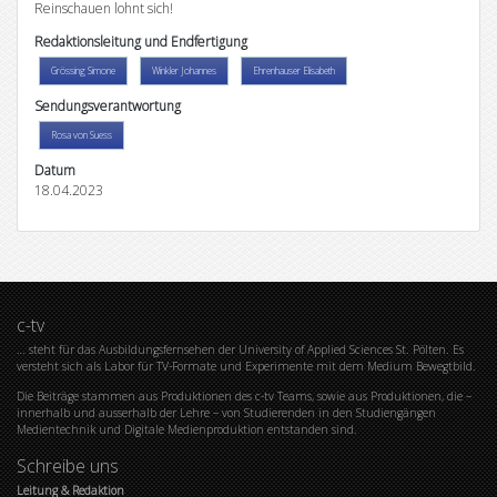
Reinschauen lohnt sich!
Redaktionsleitung und Endfertigung
Grössing Simone
Winkler Johannes
Ehrenhauser Elisabeth
Sendungsverantwortung
Rosa von Suess
Datum
18.04.2023
c-tv
… steht für das Ausbildungsfernsehen der University of Applied Sciences St. Pölten. Es
versteht sich als Labor für TV-Formate und Experimente mit dem Medium Bewegtbild.
Die Beiträge stammen aus Produktionen des c-tv Teams, sowie aus Produktionen, die –
innerhalb und ausserhalb der Lehre – von Studierenden in den Studiengängen
Medientechnik und Digitale Medienproduktion entstanden sind.
Schreibe uns
Leitung & Redaktion