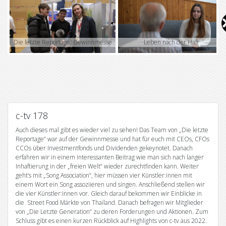
V
i
Die letzte Reportage: Gewinnmesse
Leben nach der Haft
d
e
o
c-tv 178
Auch dieses mal gibt es wieder viel zu sehen! Das Team von „Die letzte
Reportage“ war auf der Gewinnmesse und hat für euch mit CEOs, CFOs
CCOs über Investmentfonds und Dividenden gekeynotet. Danach
erfahren wir in einem interessanten Beitrag wie man sich nach langer
Inhaftierung in der „freien Welt“ wieder zurechtfinden kann. Weiter
geht’s mit „Song Association“, hier müssen vier Künstler:innen mit
einem Wort ein Song assoziieren und singen. Anschließend stellen wir
die vier Künstler:innen vor. Gleich darauf bekommen wir Einblicke in
die Street Food Märkte von Thailand. Danach befragen wir Mitglieder
von „Die Letzte Generation“ zu deren Forderungen und Aktionen. Zum
Schluss gibt es einen kurzen Rückblick auf Highlights von c-tv aus 2022.