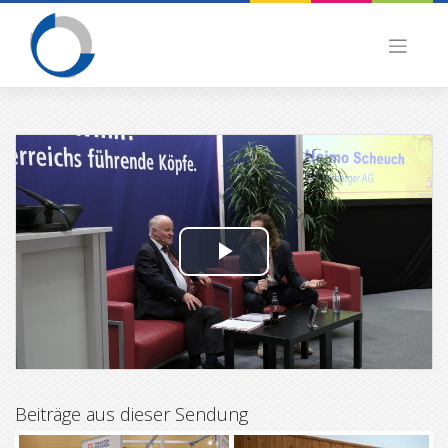
Skip
to
content
P
l
a
y
Beiträge aus dieser Sendung