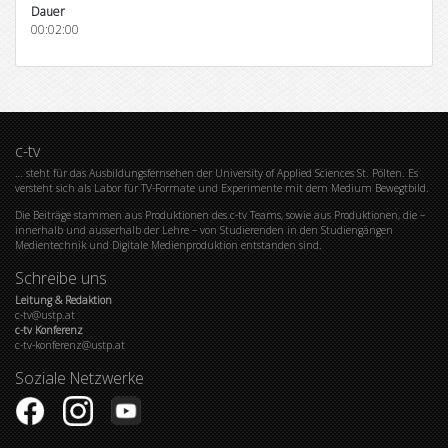
Dauer
00:02:00
c-tv
… steht für das Ausbildungsfernsehen der University of Applied Sciences St. Pölten. Es
versteht sich als Labor für TV-Formate und Experimente mit dem Medium Bewegtbild.
Die Beiträge stammen aus Produktionen des c-tv Teams, sowie aus Produktionen, die –
innerhalb und ausserhalb der Lehre – von Studierenden in den Studiengängen
Medientechnik und Digitale Medienproduktion entstanden sind.
Schreibe uns
Leitung & Redaktion
c-tv@ustp.at
c-tv Konferenz
c-tv-konferenz@ustp.at
Soziale Netzwerke