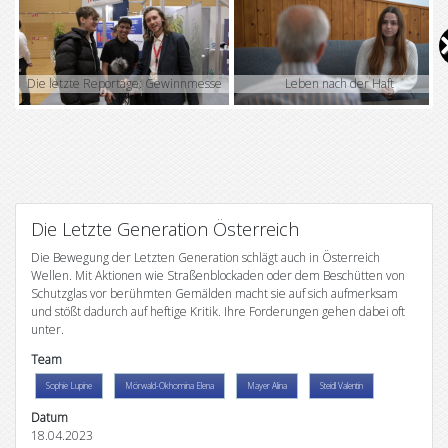
V
i
Die letzte Reportage: Gewinnmesse
Leben nach der Haft
d
e
o
Die Letzte Generation Österreich
Die Bewegung der Letzten Generation schlägt auch in Österreich
Wellen. Mit Aktionen wie Straßenblockaden oder dem Beschütten von
Schutzglas vor berühmten Gemälden macht sie auf sich aufmerksam
und stößt dadurch auf heftige Kritik. Ihre Forderungen gehen dabei oft
unter.
Team
Sophie Lupine
Mörwald-Okhomina Elena
Mayer Alina
Steidl Valentin
Datum
18.04.2023