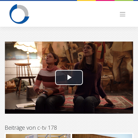
Skip
to
content
P
l
a
y
Beiträge von
c-tv 178