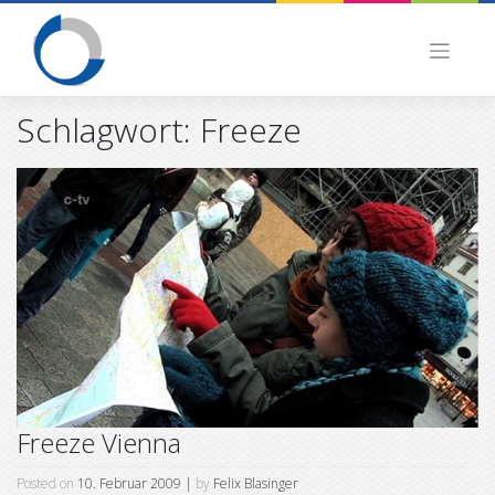
Skip
to
content
Schlagwort:
Freeze
Freeze Vienna
Posted on
10. Februar 2009
|
by
Felix Blasinger