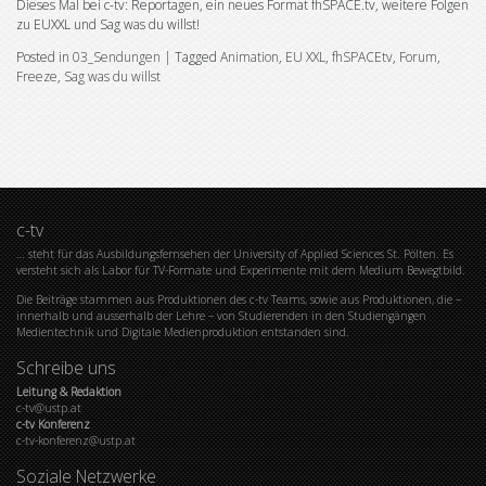
Dieses Mal bei c-tv: Reportagen, ein neues Format fhSPACE.tv, weitere Folgen
zu EUXXL und Sag was du willst!
Posted in
03_Sendungen
|
Tagged
Animation
,
EU XXL
,
fhSPACEtv
,
Forum
,
Freeze
,
Sag was du willst
c-tv
… steht für das Ausbildungsfernsehen der University of Applied Sciences St. Pölten. Es
versteht sich als Labor für TV-Formate und Experimente mit dem Medium Bewegtbild.
Die Beiträge stammen aus Produktionen des c-tv Teams, sowie aus Produktionen, die –
innerhalb und ausserhalb der Lehre – von Studierenden in den Studiengängen
Medientechnik und Digitale Medienproduktion entstanden sind.
Schreibe uns
Leitung & Redaktion
c-tv@ustp.at
c-tv Konferenz
c-tv-konferenz@ustp.at
Soziale Netzwerke