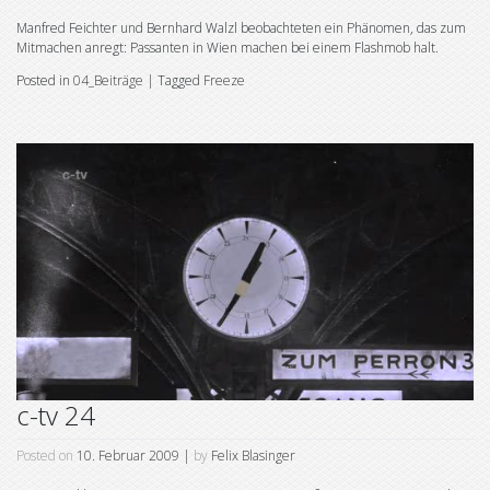
Manfred Feichter und Bernhard Walzl beobachteten ein Phänomen, das zum
Mitmachen anregt: Passanten in Wien machen bei einem Flashmob halt.
Posted in
04_Beiträge
|
Tagged
Freeze
c-tv 24
Posted on
10. Februar 2009
|
by
Felix Blasinger