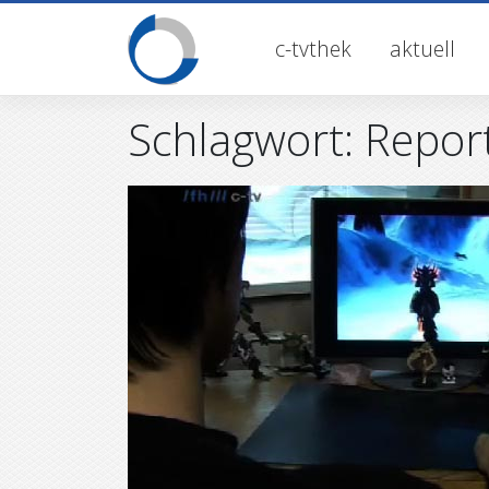
Skip
to
c-tvthek
aktuell
content
Schlagwort:
Repor