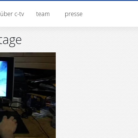
über c-tv
team
presse
tage