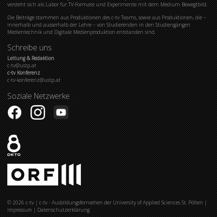
versteht sich als Labor für TV-Formate und Experimente mit dem Medium Bewegtbild.
Die Beiträge stammen aus Produktionen des c-tv Teams, sowie aus Produktionen, die –
innerhalb und ausserhalb der Lehre – von Studierenden in den Studiengängen
Medientechnik und Digitale Medienproduktion entstanden sind.
Schreibe uns
Leitung & Redaktion
c-tv@ustp.at
c-tv Konferenz
c-tv-konferenz@ustp.at
Soziale Netzwerke
© 2026
c-tv
|
c-tv - Ausbildungsfernsehen der University of Applied Sciences St. Pölten
|
Impressum
|
Datenschutzerklärung