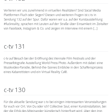
Verlieren wir uns zunehmend in virtuellen Realitäten? Sind Social Media
Plattformen Fluch oder Segen? Diesen und weiteren Fragen ist c-tv in
Sendung 132 auf der Spur. Dafür waren wir u.a. auf der Kunstausstehlung
#fuckreality, sprachen mit Leuten auf der Straße über Einsamkeit im Zeitalter
von Facebook, Instagram & Co. und zeigen im Interview mit einem […]
c-tv 131
c-tv auf Besuch bei der Eröffnung des Viennale Film Festivals und der
Pressefotografie Ausstellung World Press Photo. Außerdem mit dabei: eine
Musikvideo-Parodie, Behind-the-Scenes Einblicke in den Schaffensprozess
eines Kabarettisten und ein Virtual Reality Café.
c-tv 130
Für die aktuelle Sendung war c-tv bei einigen interessanten Veranstaltungen
für euch vor Ort. Von Du oder ich? Collective Soul, einer Kunstinstallation, bei
der die Ethik des Miteinander künstlerisch hinterfragt wird, über den Iron