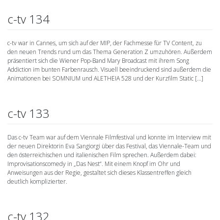
c-tv 134
c-tv war in Cannes, um sich auf der MIP, der Fachmesse für TV Content, zu
den neuen Trends rund um das Thema Generation Z umzuhören. Außerdem
präsentiert sich die Wiener Pop-Band Mary Broadcast mit ihrem Song
Addiction im bunten Farbenrausch. Visuell beeindruckend sind außerdem die
Animationen bei SOMNIUM und ALETHEIA 528 und der Kurzfilm Static […]
c-tv 133
Das c-tv Team war auf dem Viennale Filmfestival und konnte im Interview mit
der neuen Direktorin Eva Sangiorgi über das Festival, das Viennale-Team und
den österreichischen und italienischen Film sprechen. Außerdem dabei:
Improvisationscomedy in „Das Nest“. Mit einem Knopf im Ohr und
Anweisungen aus der Regie, gestaltet sich dieses Klassentreffen gleich
deutlich komplizierter.
c-tv 132