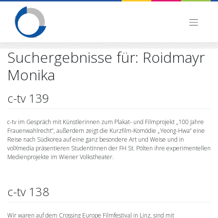
Skip
to
content
Suchergebnisse für:
Roidmayr
Monika
c-tv 139
c-tv im Gespräch mit Künstlerinnen zum Plakat- und Filmprojekt „100 Jahre
Frauenwahlrecht“, außerdem zeigt die Kurzfilm-Komödie „Yeong-Hwa“ eine
Reise nach Südkorea auf eine ganz besondere Art und Weise und in
volXmedia präsentieren StudentInnen der FH St. Pölten ihre experimentellen
Medienprojekte im Wiener Volkstheater.
c-tv 138
Wir waren auf dem Crossing Europe Filmfestival in Linz, sind mit