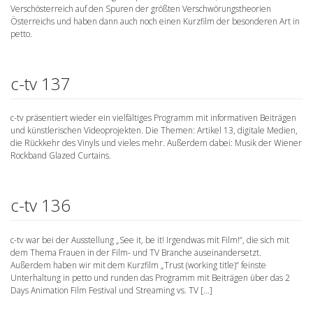
Verschösterreich auf den Spuren der größten Verschwörungstheorien
Österreichs und haben dann auch noch einen Kurzfilm der besonderen Art in
petto.
c-tv 137
c-tv präsentiert wieder ein vielfältiges Programm mit informativen Beiträgen
und künstlerischen Videoprojekten. Die Themen: Artikel 13, digitale Medien,
die Rückkehr des Vinyls und vieles mehr. Außerdem dabei: Musik der Wiener
Rockband Glazed Curtains.
c-tv 136
c-tv war bei der Ausstellung „See it, be it! Irgendwas mit Film!“, die sich mit
dem Thema Frauen in der Film- und TV Branche auseinandersetzt.
Außerdem haben wir mit dem Kurzfilm „Trust (working title)“ feinste
Unterhaltung in petto und runden das Programm mit Beiträgen über das 2
Days Animation Film Festival und Streaming vs. TV […]